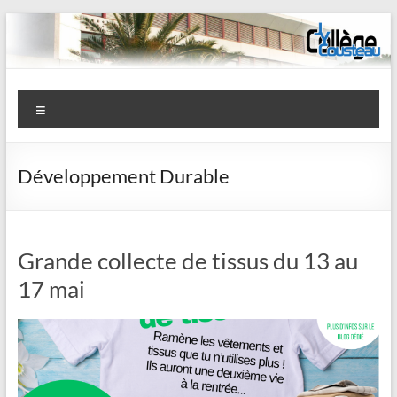
Aller
au
contenu
Collège
Menu
J-
Y
Développement Durable
Cousteau
–
La
Grande collecte de tissus du 13 au
17 mai
Garde