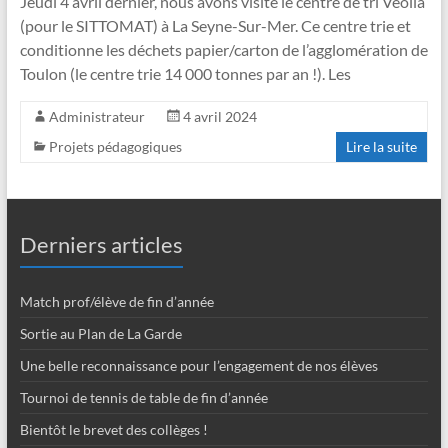
Jeudi 4 avril dernier, nous avons visité le centre de tri Véolia
(pour le SITTOMAT) à La Seyne-Sur-Mer. Ce centre trie et
conditionne les déchets papier/carton de l’agglomération de
Toulon (le centre trie 14 000 tonnes par an !). Les
Administrateur
4 avril 2024
Projets pédagogiques
Lire la suite
Derniers articles
Match prof/élève de fin d’année
Sortie au Plan de La Garde
Une belle reconnaissance pour l’engagement de nos élèves
Tournoi de tennis de table de fin d’année
Bientôt le brevet des collèges !