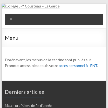
Aller
au
Collège
contenu
Menu
J-
Y
Menu
Cousteau
–
La
Dorénavant, les menus de la cantine sont publiés sur
Pronote, accessible depuis votre
accès personnel à l’ENT
.
Garde
Derniers articles
Match prof/élève de fin d’année