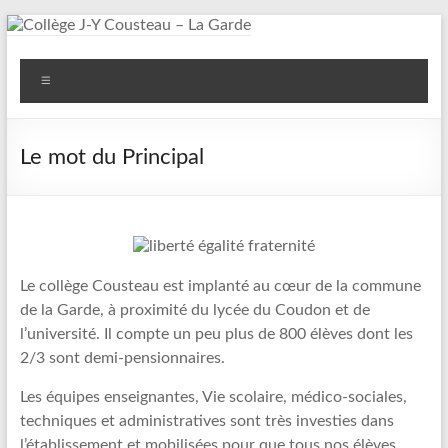
Aller
au
Collège
contenu
Menu
J-
Y
Le mot du Principal
Cousteau
–
La
Garde
Le collège Cousteau est implanté au cœur de la commune
de la Garde, à proximité du lycée du Coudon et de
l’université. Il compte un peu plus de 800 élèves dont les
2/3 sont demi-pensionnaires.
Les équipes enseignantes, Vie scolaire, médico-sociales,
techniques et administratives sont très investies dans
l’établissement et mobilisées pour que tous nos élèves