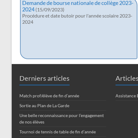
Demande de bourse nationale de collège 2023-
Garde
2024
(15/09/2023)
Procédure et date butoir pour l'année scolaire 2023-
2024
Derniers articles
Article
Match prof/élève de fin d’année
Assistance
Sortie au Plan de La Garde
Une belle reconnaissance pour l’engagement
de nos élèves
Tournoi de tennis de table de fin d’année