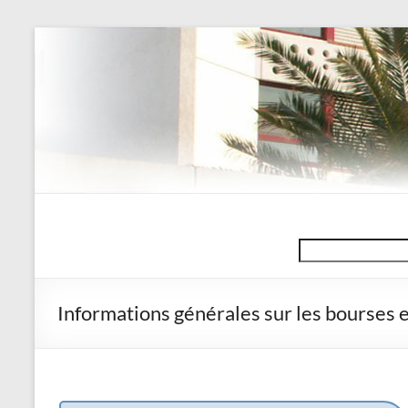
Aller
au
contenu
Collège
Search
J-
Y
Informations générales sur les bourses e
Cousteau
–
La