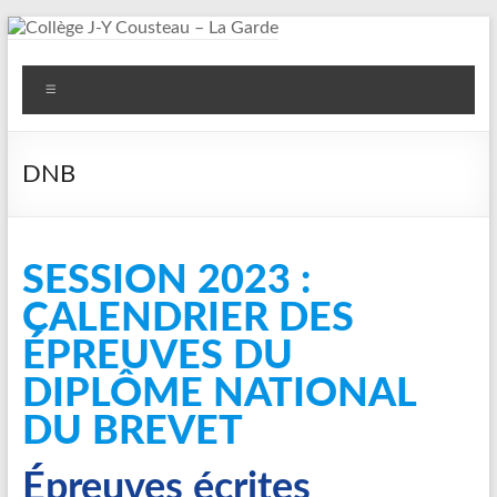
Aller
au
Collège
contenu
Menu
J-
Y
DNB
Cousteau
–
SESSION 2023 :
La
CALENDRIER DES
Garde
ÉPREUVES DU
DIPLÔME NATIONAL
DU BREVET
Épreuves écrites