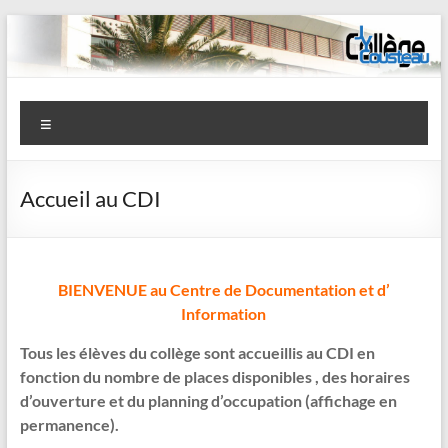
Aller
au
contenu
Collège
Menu
J-
Y
Accueil au CDI
Cousteau
–
La
BIENVENUE au Centre de Documentation et d’
Information
Garde
Tous les élèves du collège sont accueillis au CDI en
fonction du nombre de places disponibles , des horaires
d’ouverture et du planning d’occupation (
affichage
en
permanence
).