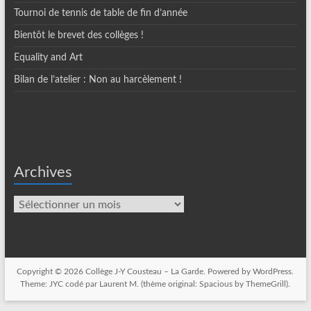
Tournoi de tennis de table de fin d’année
Bientôt le brevet des collèges !
Equality and Art
Bilan de l’atelier : Non au harcèlement !
Archives
Archives
Copyright © 2026
Collège J-Y Cousteau – La Garde
. Powered by
WordPress
.
Theme: JYC codé par
Laurent M.
(thème original: Spacious by
ThemeGrill
)
.