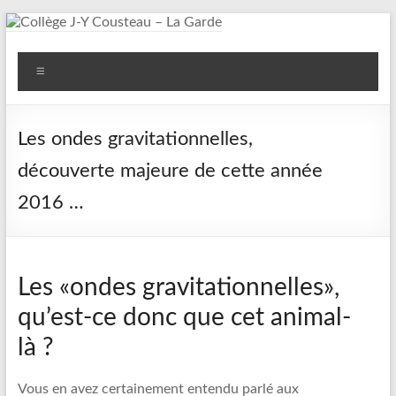
Aller
au
Collège
contenu
Menu
J-
Y
Les ondes gravitationnelles,
Cousteau
découverte majeure de cette année
–
2016 …
La
Garde
Les «ondes gravitationnelles»,
qu’est-ce donc que cet animal-
là ?
Vous en avez certainement entendu parlé aux