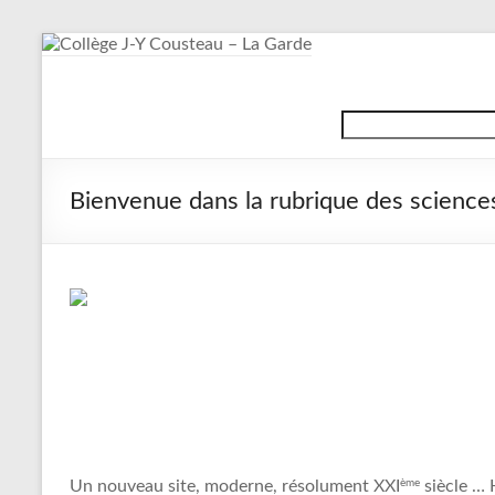
Aller
au
contenu
Collège
Search
J-
Y
Bienvenue dans la rubrique des science
Cousteau
–
La
Garde
ème
Un nouveau site, moderne, résolument XXI
siècle … 