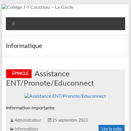
Aller
au
Collège
contenu
Menu
J-
Y
Informatique
Cousteau
–
La
Assistance
ENT/Pronote/Educonnect
Garde
Information importante
Administrateur
25 septembre 2023
Informations
Lire la suite