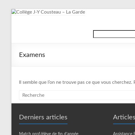
Aller
au
contenu
Collège
Search
J-
Y
Examens
Cousteau
–
La
Il semble que l’on ne trouve pas ce que vous cherchez. 
Garde
Derniers articles
Article
Match prof/élève de fin d’année
Assistance