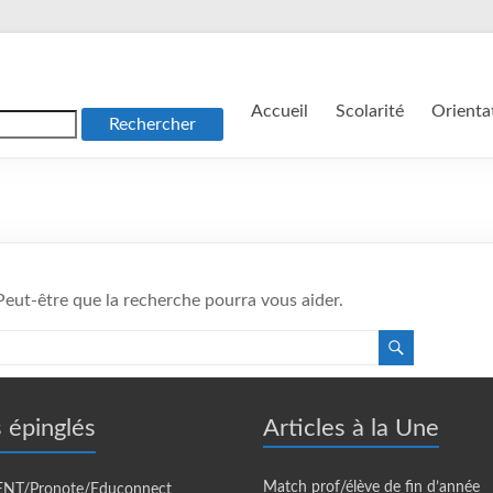
Accueil
Scolarité
Orienta
Peut-être que la recherche pourra vous aider.
s épinglés
Articles à la Une
Match prof/élève de fin d’année
 ENT/Pronote/Educonnect