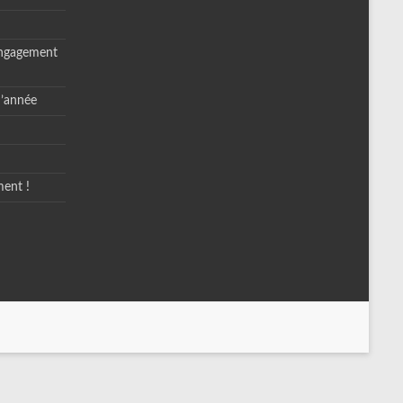
engagement
d’année
ment !