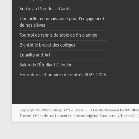
Sortie au Plan de La Garde
Une belle reconnaissance pour l’engagement
de nos élèves
Tournoi de tennis de table de fin d’année
Bientôt le brevet des collèges !
Equality and Art
Salon de l’Étudiant à Toulon
Fournitures et horaires de rentrée 2025-2026
Copyright © 2026
Collège J-Y Cousteau – La Garde
. Powered by
WordPre
Theme: JYC codé par
Laurent M.
(thème original: Spacious by
ThemeGrill