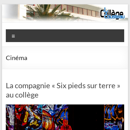
Aller
au
contenu
Collège
Menu
J-
Y
Cinéma
Cousteau
–
La
La compagnie « Six pieds sur terre »
au collège
Garde